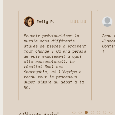
Emily P.








Pouvoir prévisualiser la
Beau 
 le
murale dans différents
J'ado
ait
styles de pièces a vraiment
Conti
vais
tout changé ! Ça m’a permis
!
t la
de voir exactement à quoi
et
elle ressemblerait. Le
résultat final est
incroyable, et l’équipe a
rendu tout le processus
super simple du début à la
fin.