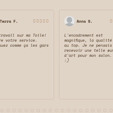
Terra F.
Anna S.






travail sur ma Toile!
L'encadrement est
re votre service.
magnifique, la qualité
nuez comme ça les gars
au top. Je ne pensais
recevoir une telle œu
d'art pour mon salon.
:)