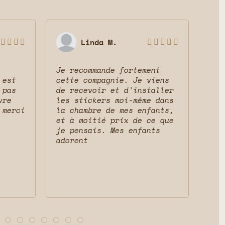
Linda M.









Je recommande fortement
Sup
 est
cette compagnie. Je viens
ser
 pas
de recevoir et d'installer
mag
vre
les stickers moi-même dans
res
 merci
la chambre de mes enfants,
cha
et à moitié prix de ce que
que
je pensais. Mes enfants
adorent