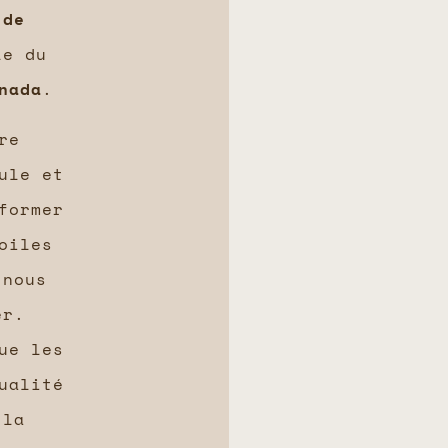
 de
le du
nada
.
re
ule et
former
oiles
 nous
er.
ue les
ualité
 la