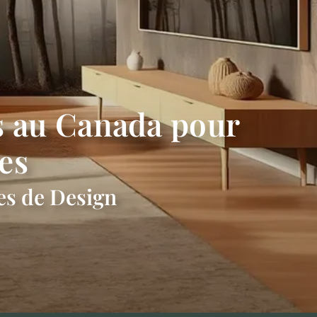
s au Canada pour
ses
es de Design