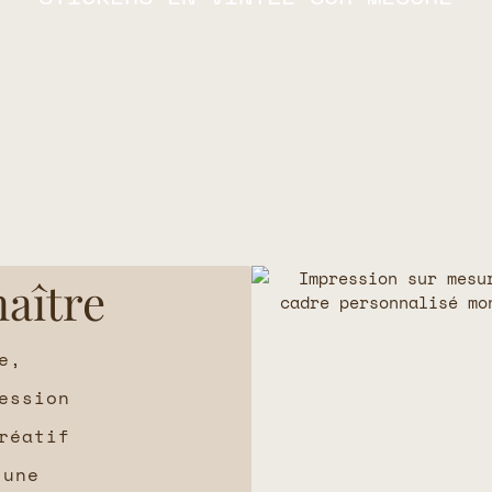
aître
e,
ession
réatif
une