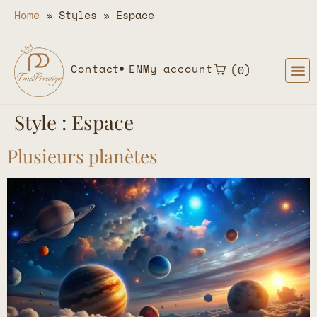
Home
»
Styles
»
Espace
Contact
EN
My account
0
Style :
Espace
Plusieurs planètes