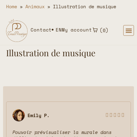
Home
»
Animaux
»
Illustration de musique
Contact
EN
My account
0
Illustration de musique
Emily P.





Pouvoir prévisualiser la murale dans