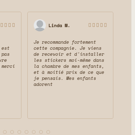
Linda M.









Je recommande fortement
Sup
 est
cette compagnie. Je viens
ser
 pas
de recevoir et d'installer
mag
vre
les stickers moi-même dans
res
 merci
la chambre de mes enfants,
cha
et à moitié prix de ce que
que
je pensais. Mes enfants
adorent