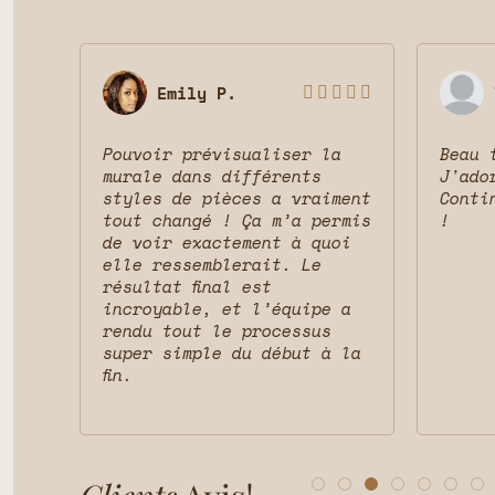
Emily P.








Pouvoir prévisualiser la
Beau 
 le
murale dans différents
J'ado
ait
styles de pièces a vraiment
Conti
vais
tout changé ! Ça m’a permis
!
t la
de voir exactement à quoi
et
elle ressemblerait. Le
résultat final est
incroyable, et l’équipe a
rendu tout le processus
super simple du début à la
fin.