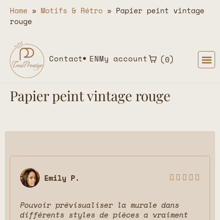
Home
»
Motifs & Rétro
»
Papier peint vintage
rouge
Contact
EN
My account
0
Papier peint vintage rouge
Emily P.





Pouvoir prévisualiser la murale dans
différents styles de pièces a vraiment