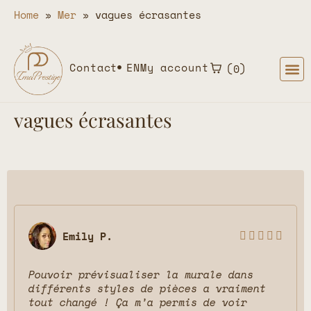
Home
»
Mer
»
vagues écrasantes
Contact
EN
My account
0
vagues écrasantes
Emily P.





Pouvoir prévisualiser la murale dans
différents styles de pièces a vraiment
tout changé ! Ça m’a permis de voir