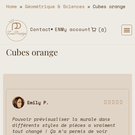
Home
»
Géométrique & Sciences
»
Cubes orange
Contact
EN
My account
0
Cubes orange
Emily P.





Pouvoir prévisualiser la murale dans
différents styles de pièces a vraiment
tout changé ! Ça m’a permis de voir