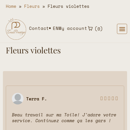
Home
»
Fleurs
»
Fleurs violettes
Contact
EN
My account
0
Fleurs violettes
Terra F.





Beau travail sur ma Toile! J'adore votre
service. Continuez comme ça les gars !