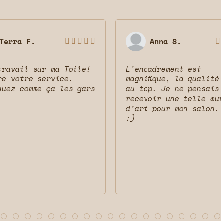
Terra F.
Anna S.






travail sur ma Toile!
L'encadrement est
re votre service.
magnifique, la qualité
nuez comme ça les gars
au top. Je ne pensais
recevoir une telle œu
d'art pour mon salon.
:)