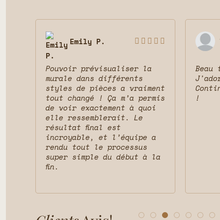
Emily P.








Pouvoir prévisualiser la
Beau 
 le
murale dans différents
J'ado
ait
styles de pièces a vraiment
Conti
vais
tout changé ! Ça m’a permis
!
t la
de voir exactement à quoi
et
elle ressemblerait. Le
résultat final est
incroyable, et l’équipe a
rendu tout le processus
super simple du début à la
fin.