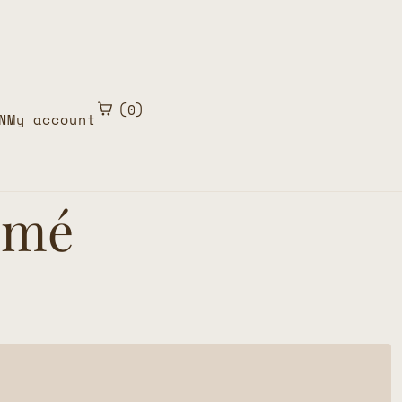
0
N
My account
nimé