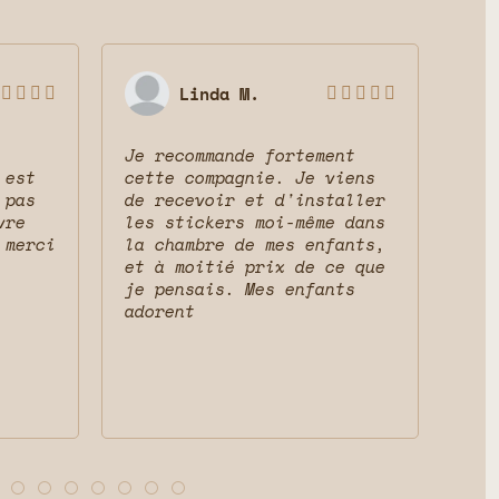
Linda M.









Je recommande fortement
Sup
 est
cette compagnie. Je viens
ser
 pas
de recevoir et d'installer
mag
vre
les stickers moi-même dans
res
 merci
la chambre de mes enfants,
cha
et à moitié prix de ce que
que
je pensais. Mes enfants
adorent