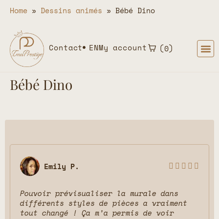
Home
»
Dessins animés
»
Bébé Dino
Contact
EN
My account
0
Bébé Dino
Emily P.





Pouvoir prévisualiser la murale dans
différents styles de pièces a vraiment
tout changé ! Ça m’a permis de voir