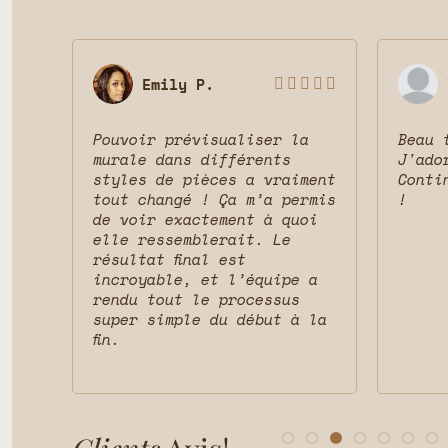
Emily P.








Pouvoir prévisualiser la
Beau 
 le
murale dans différents
J'ado
ait
styles de pièces a vraiment
Conti
vais
tout changé ! Ça m’a permis
!
t la
de voir exactement à quoi
et
elle ressemblerait. Le
résultat final est
incroyable, et l’équipe a
rendu tout le processus
super simple du début à la
fin.