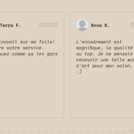
Terra F.
Anna S.






travail sur ma Toile!
L'encadrement est
re votre service.
magnifique, la qualité
nuez comme ça les gars
au top. Je ne pensais
recevoir une telle œu
d'art pour mon salon.
:)