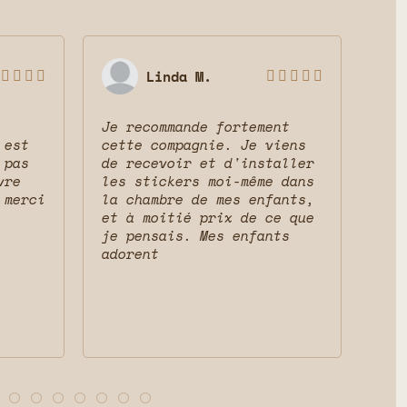
Linda M.









Je recommande fortement
Sup
 est
cette compagnie. Je viens
ser
 pas
de recevoir et d'installer
mag
vre
les stickers moi-même dans
res
 merci
la chambre de mes enfants,
cha
et à moitié prix de ce que
que
je pensais. Mes enfants
adorent