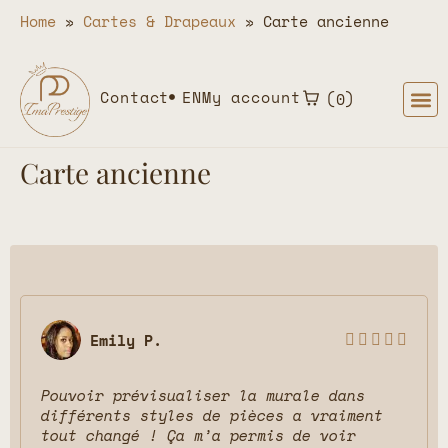
Home
»
Cartes & Drapeaux
»
Carte ancienne
Contact
EN
My account
0
Carte ancienne
Emily P.





Pouvoir prévisualiser la murale dans
différents styles de pièces a vraiment
tout changé ! Ça m’a permis de voir