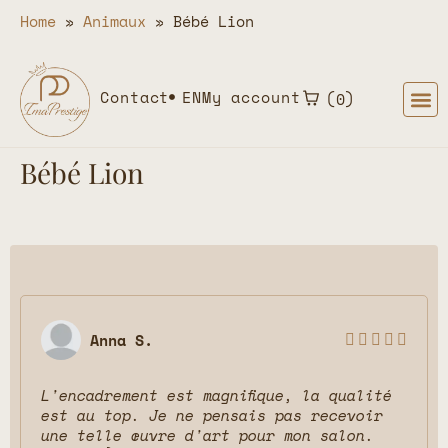
Home
»
Animaux
»
Bébé Lion
Contact
EN
My account
0
Bébé Lion
Anna S.





L'encadrement est magnifique, la qualité
est au top. Je ne pensais pas recevoir
une telle œuvre d'art pour mon salon.