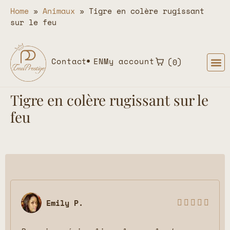
Home
»
Animaux
»
Tigre en colère rugissant
sur le feu
Contact
EN
My account
0
Tigre en colère rugissant sur le
feu
Emily P.




