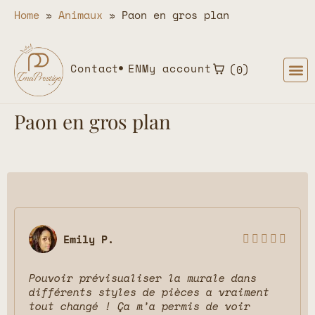
Home
»
Animaux
»
Paon en gros plan
Contact
EN
My account
0
Paon en gros plan
Emily P.





Pouvoir prévisualiser la murale dans
différents styles de pièces a vraiment
tout changé ! Ça m’a permis de voir