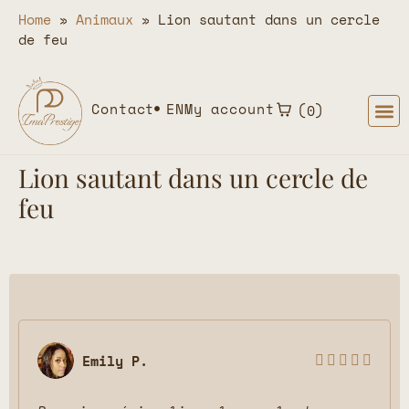
Home
»
Animaux
»
Lion sautant dans un cercle
de feu
Contact
EN
My account
0
Lion sautant dans un cercle de
feu
Emily P.




