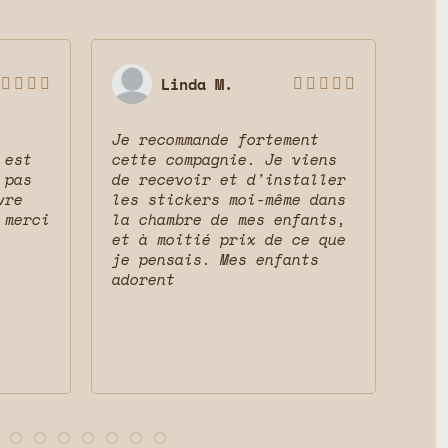
Linda M.









Je recommande fortement
Sup
 est
cette compagnie. Je viens
ser
 pas
de recevoir et d'installer
mag
vre
les stickers moi-même dans
res
 merci
la chambre de mes enfants,
cha
et à moitié prix de ce que
que
je pensais. Mes enfants
adorent