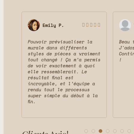
Emily P.








Pouvoir prévisualiser la
Beau 
 le
murale dans différents
J'ado
ait
styles de pièces a vraiment
Conti
vais
tout changé ! Ça m’a permis
!
t la
de voir exactement à quoi
et
elle ressemblerait. Le
résultat final est
incroyable, et l’équipe a
rendu tout le processus
super simple du début à la
fin.