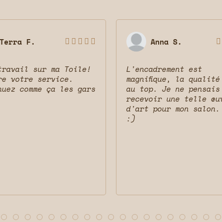
Terra F.
Anna S.






travail sur ma Toile!
L'encadrement est
re votre service.
magnifique, la qualité
nuez comme ça les gars
au top. Je ne pensais
recevoir une telle œu
d'art pour mon salon.
:)