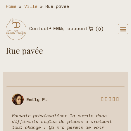
Home
»
Ville
»
Rue pavée
Contact
EN
My account
0
Rue pavée
Emily P.





Pouvoir prévisualiser la murale dans
différents styles de pièces a vraiment
tout changé ! Ça m’a permis de voir