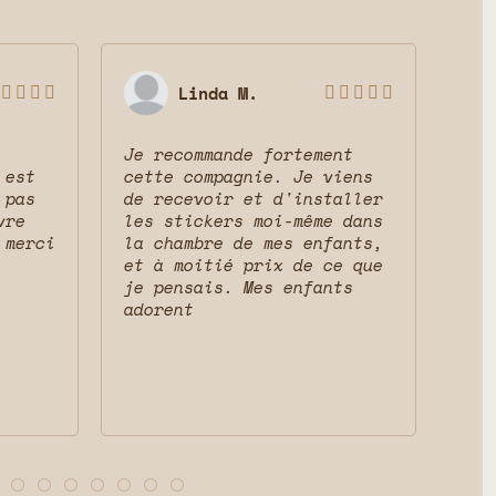
Linda M.









Je recommande fortement
Sup
 est
cette compagnie. Je viens
ser
 pas
de recevoir et d'installer
mag
vre
les stickers moi-même dans
res
 merci
la chambre de mes enfants,
cha
et à moitié prix de ce que
que
je pensais. Mes enfants
adorent