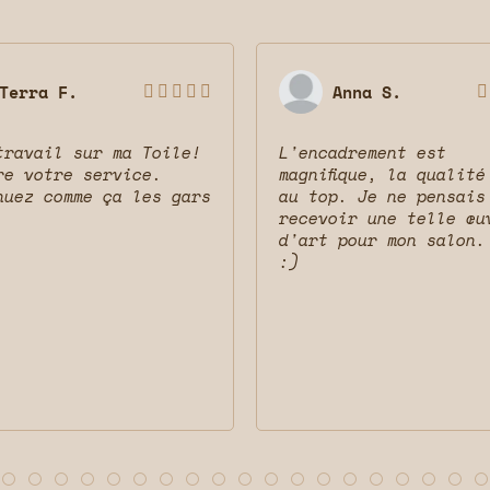
Terra F.
Anna S.






travail sur ma Toile!
L'encadrement est
re votre service.
magnifique, la qualité
nuez comme ça les gars
au top. Je ne pensais
recevoir une telle œu
d'art pour mon salon.
:)