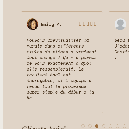
Emily P.








Pouvoir prévisualiser la
Beau 
 le
murale dans différents
J'ado
ait
styles de pièces a vraiment
Conti
vais
tout changé ! Ça m’a permis
!
t la
de voir exactement à quoi
et
elle ressemblerait. Le
résultat final est
incroyable, et l’équipe a
rendu tout le processus
super simple du début à la
fin.