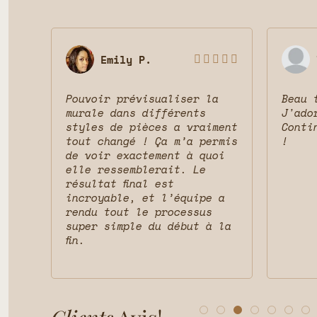
Emily P.








Pouvoir prévisualiser la
Beau 
 le
murale dans différents
J'ado
ait
styles de pièces a vraiment
Conti
vais
tout changé ! Ça m’a permis
!
t la
de voir exactement à quoi
et
elle ressemblerait. Le
résultat final est
incroyable, et l’équipe a
rendu tout le processus
super simple du début à la
fin.