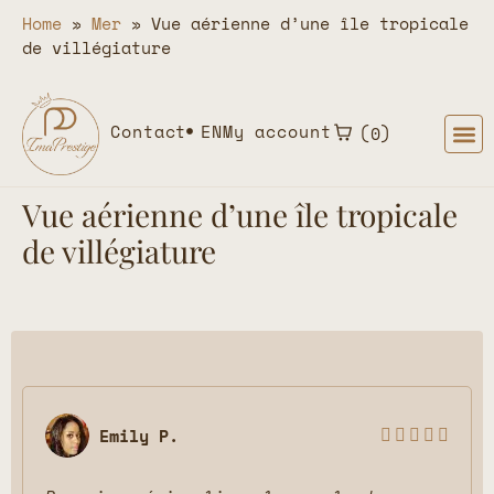
Home
»
Mer
»
Vue aérienne d’une île tropicale
de villégiature
Contact
EN
My account
0
Vue aérienne d’une île tropicale
de villégiature
Emily P.




