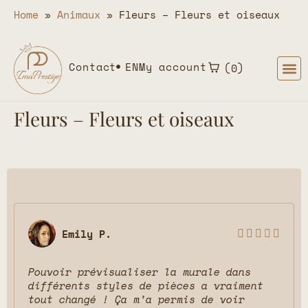
Home
»
Animaux
»
Fleurs – Fleurs et oiseaux
Contact
EN
My account
0
Fleurs – Fleurs et oiseaux
Emily P.





Pouvoir prévisualiser la murale dans
différents styles de pièces a vraiment
tout changé ! Ça m’a permis de voir