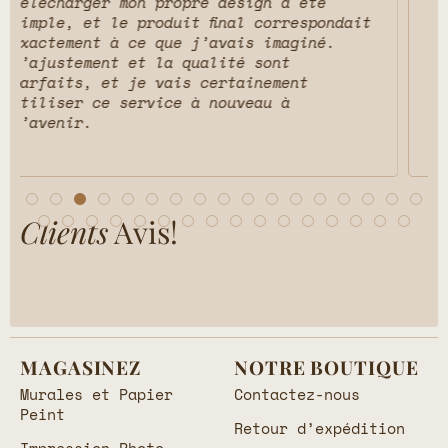
sign a été
Pouvoir prévisualiser la mur
l correspondait
différents styles de pièces 
is imaginé.
tout changé ! Ça m’a permis 
é sont
exactement à quoi elle resse
ainement
résultat final est incroyable
veau à
l’équipe a rendu tout le pro
simple du début à la fin.
Clients
Avis!
MAGASINEZ
NOTRE BOUTIQUE
Murales et Papier
Contactez-nous
Peint
Retour d’expédition