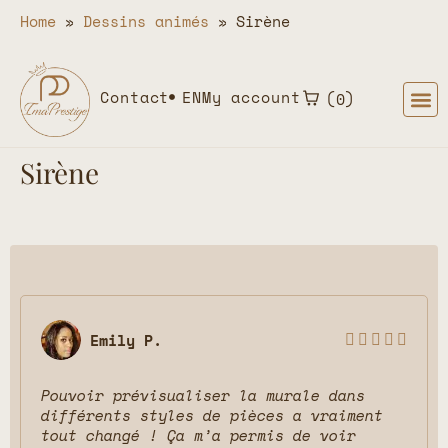
Home
»
Dessins animés
»
Sirène
Contact
EN
My account
0
Sirène
Emily P.





Pouvoir prévisualiser la murale dans
différents styles de pièces a vraiment
tout changé ! Ça m’a permis de voir