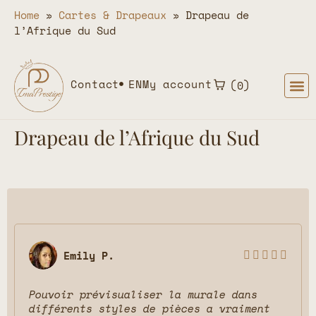
Home
»
Cartes & Drapeaux
»
Drapeau de
l’Afrique du Sud
Contact
EN
My account
0
Drapeau de l’Afrique du Sud
Emily P.





Pouvoir prévisualiser la murale dans
différents styles de pièces a vraiment