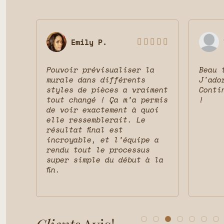
Emily P.








Pouvoir prévisualiser la
Beau 
 le
murale dans différents
J'ado
ait
styles de pièces a vraiment
Conti
vais
tout changé ! Ça m’a permis
!
t la
de voir exactement à quoi
et
elle ressemblerait. Le
résultat final est
incroyable, et l’équipe a
rendu tout le processus
super simple du début à la
fin.