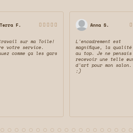
Terra F.
Anna S.






travail sur ma Toile!
L'encadrement est
re votre service.
magnifique, la qualité
nuez comme ça les gars
au top. Je ne pensais
recevoir une telle œu
d'art pour mon salon.
:)