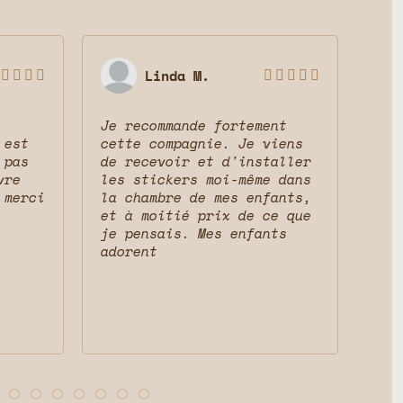
Linda M.









Je recommande fortement
Sup
 est
cette compagnie. Je viens
ser
 pas
de recevoir et d'installer
mag
vre
les stickers moi-même dans
res
 merci
la chambre de mes enfants,
cha
et à moitié prix de ce que
que
je pensais. Mes enfants
adorent